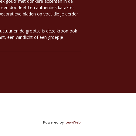
ntiek goud' met donkere accenten in de
 een doorleefd en authentiek karakter
 Decoratieve bladen op voet die je eerder
ructuur en de grootte is deze kroon ook
ant, een windlicht of een groepje
Powered by
JouwWeb