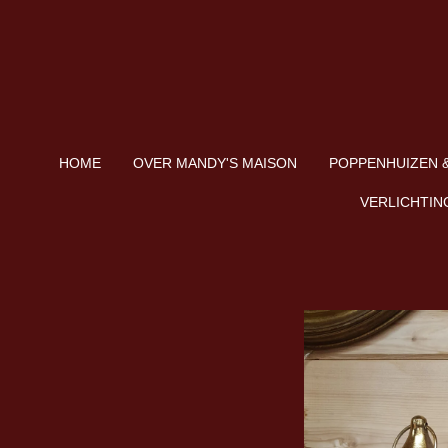
Ga
direct
naar
de
hoofdinhoud
HOME
OVER MANDY'S MAISON
POPPENHUIZEN &
VERLICHTIN