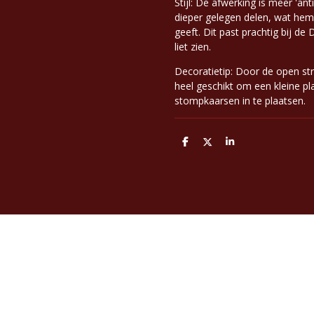
Stijl: De afwerking is meer 'a
dieper gelegen delen, wat hem
geeft. Dit past prachtig bij de
liet zien.
Decoratietip: Door de open st
heel geschikt om een kleine pl
stompkaarsen in te plaatsen.
D
D
S
e
e
h
l
e
a
e
l
r
n
e