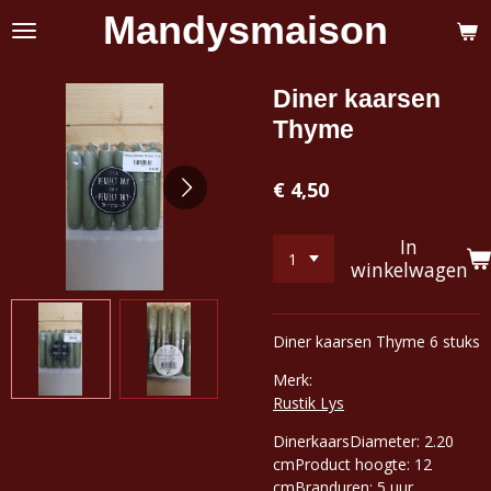
Mandysmaison
Ga
direct
naar
de
Diner kaarsen
hoofdinhoud
Thyme
€ 4,50
In
winkelwagen
Diner kaarsen Thyme 6 stuks
Merk:
Rustik Lys
Dinerkaars
Diameter: 2.20
cm
Product hoogte: 12
cm
Branduren: 5 uur