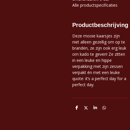
Alle productspecificaties
Productbeschrijving
Deze mooie kaarsjes zijn
niet alleen gezellig om op te
branden, ze zijn ook erg leuk
om kado te geven! Ze zitten
in een leuke en hippe
verpakking met zijn zessen
verpakt én met een leuke
quote: it’s a perfect day for a
perfect day.
D
D
S
D
e
e
h
e
l
e
a
l
e
l
r
e
n
e
n