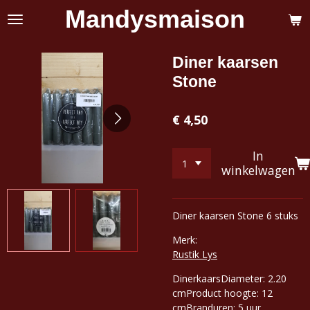
Mandysmaison
Ga
direct
naar
de
Diner kaarsen
hoofdinhoud
Stone
€ 4,50
In
winkelwagen
Diner kaarsen Stone 6 stuks
Merk:
Rustik Lys
Dinerkaars
Diameter: 2.20
cm
Product hoogte: 12
cm
Branduren: 5 uur