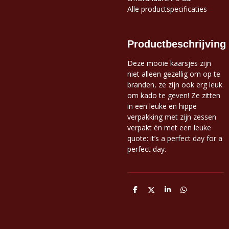
Alle productspecificaties
Productbeschrijving
Deze mooie kaarsjes zijn
niet alleen gezellig om op te
branden, ze zijn ook erg leuk
om kado te geven! Ze zitten
in een leuke en hippe
verpakking met zijn zessen
verpakt én met een leuke
quote: it’s a perfect day for a
perfect day.
D
D
S
D
e
e
h
e
l
e
a
l
e
l
r
e
n
e
n