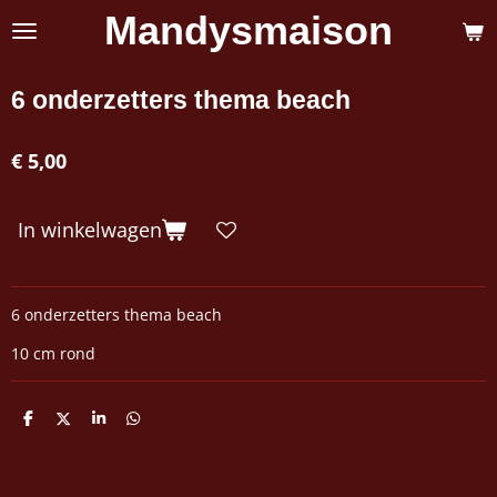
Mandysmaison
Ga
direct
naar
de
6 onderzetters thema beach
hoofdinhoud
€ 5,00
In winkelwagen
6 onderzetters thema beach
10 cm rond
D
D
S
D
e
e
h
e
l
e
a
l
e
l
r
e
n
e
n