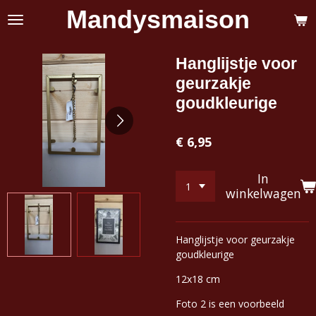
Mandysmaison
Ga
direct
naar
de
Hanglijstje voor
hoofdinhoud
geurzakje
goudkleurige
€ 6,95
In
winkelwagen
Hanglijstje voor geurzakje
goudkleurige
12x18 cm
Foto 2 is een voorbeeld