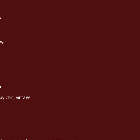
Eef
m
by chic, vintage