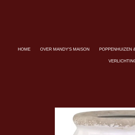
Ga
direct
naar
de
hoofdinhoud
HOME
OVER MANDY'S MAISON
POPPENHUIZEN &
VERLICHTIN