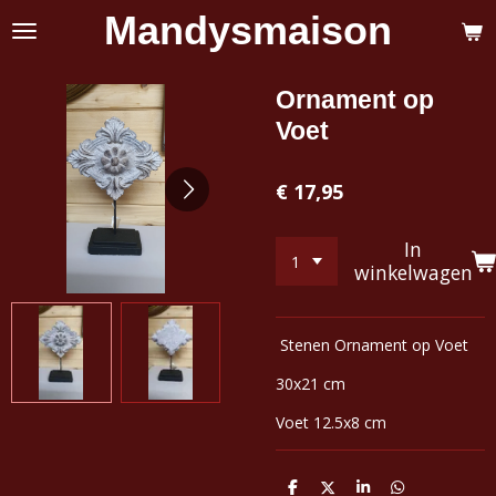
Mandysmaison
Ga
direct
naar
de
Ornament op
hoofdinhoud
Voet
€ 17,95
In
winkelwagen
Stenen Ornament op Voet
30x21 cm
Voet 12.5x8 cm
D
D
S
D