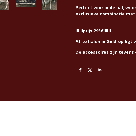
Perfect voor in de hal, wo
exclusieve combinatie met 
!!!!!!prijs 295€!!!!!!
Af te halen in Geldrop ligt 
De accessoires zijn tevens
D
D
S
e
e
h
l
e
a
e
l
r
n
e