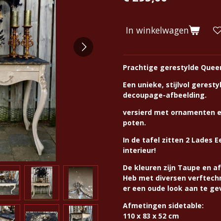
In winkelwagen
Prachtige gerestylde Quee
Een unieke, stijlvol geres
decoupage-afbeelding.
versierd met ornamenten e
poten.
In de tafel zitten 2 Lades 
interieur!
De kleuren zijn Taupe en a
Heb met diversen verftec
er een oude look aan te ge
Afmetingen sidetable:
110 x 83 x 52 cm