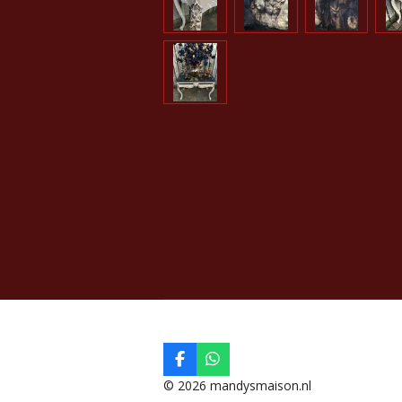
F
W
a
h
© 2026 mandysmaison.nl
c
a