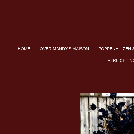
Ga
direct
naar
de
hoofdinhoud
HOME
OVER MANDY'S MAISON
POPPENHUIZEN &
VERLICHTIN