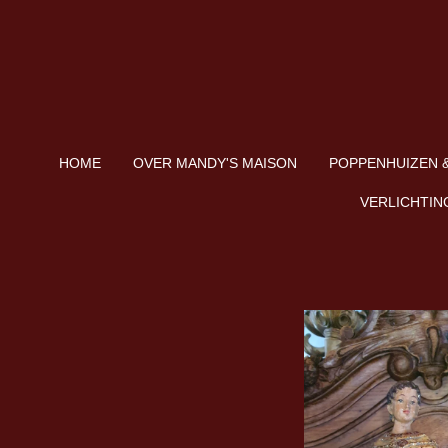
Ga
direct
naar
de
hoofdinhoud
HOME
OVER MANDY'S MAISON
POPPENHUIZEN &
VERLICHTIN