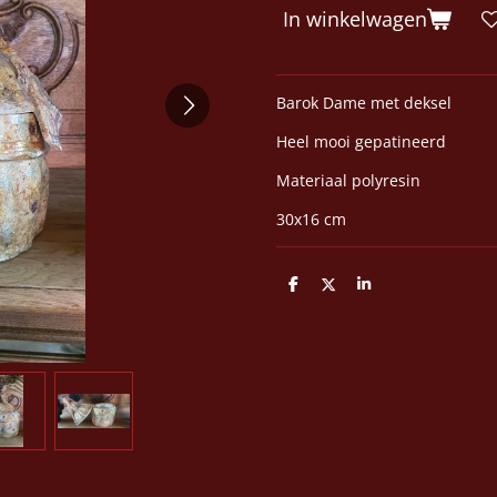
In winkelwagen
Barok Dame met deksel
Heel mooi gepatineerd
Materiaal polyresin
30x16 cm
D
D
S
e
e
h
l
e
a
e
l
r
n
e