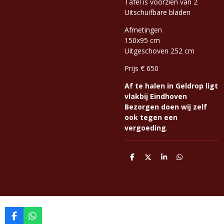
Tafel is voorzien van 2
Uitschuifbare bladen
Afmetingen
150x95 cm
Uitgeschoven 252 cm
Prijs € 650
Af te halen in Geldrop ligt
vlakbij Eindhoven
Bezorgen doen wij zelf
ook tegen een
vergoeding
.
D
D
S
D
e
e
h
e
l
e
a
l
e
l
r
e
n
e
n
F
W