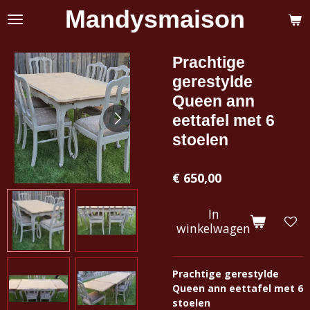
Mandysmaison
Ga
direct
naar
de
Prachtige
hoofdinhoud
gerestylde
Queen ann
eettafel met 6
stoelen
€ 650,00
In
winkelwagen
Prachtige gerestylde
Queen ann eettafel met 6
stoelen