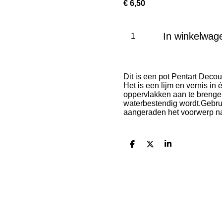
€ 6,50
In winkelwag
Dit is een pot Pentart Deco
Het is een lijm en vernis in
oppervlakken aan te brenge
waterbestendig wordt.Gebrui
aangeraden het voorwerp na
D
D
S
e
e
h
l
e
a
e
l
r
n
e