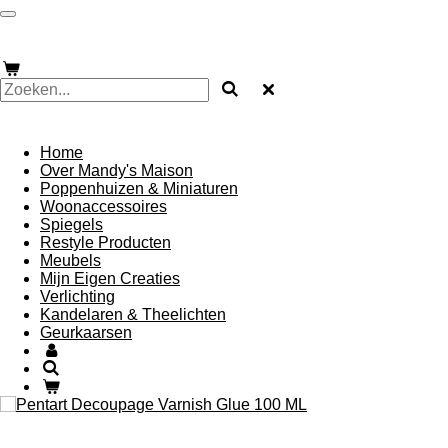
Ga
Mandysmaison
direct
naar
de
hoofdinhoud
Mandysmaison
Home
Over Mandy's Maison
Poppenhuizen & Miniaturen
Woonaccessoires
Spiegels
Restyle Producten
Meubels
Mijn Eigen Creaties
Verlichting
Kandelaren & Theelichten
Geurkaarsen