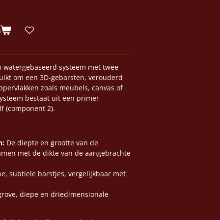
n
n watergebaseerd systeem met twee
ikt om een 3D-gebarsten, verouderd
oppervlakken zoals meubels, canvas of
ysteem bestaat uit een primer
lf (component 2).
n:
De diepte en grootte van de
amen met de dikte van de aangebrachte
ne, subtiele barstjes, vergelijkbaar met
grove, diepe en driedimensionale