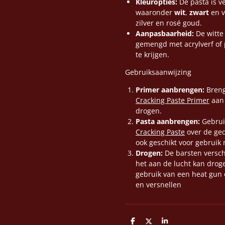
Kleuropties:
De pasta is ve
waaronder
wit
,
zwart
en v
zilver en rosé goud.
Aanpasbaarheid:
De witte
gemengd met acrylverf of
te krijgen.
Gebruiksaanwijzing
Primer aanbrengen:
Breng
Cracking Paste Primer
aan 
drogen.
Pasta aanbrengen:
Gebruik
Cracking Paste
over de ged
ook geschikt voor gebruik 
Drogen:
De barsten versch
het aan de lucht kan drog
gebruik van een heat gun 
en versnellen
D
D
S