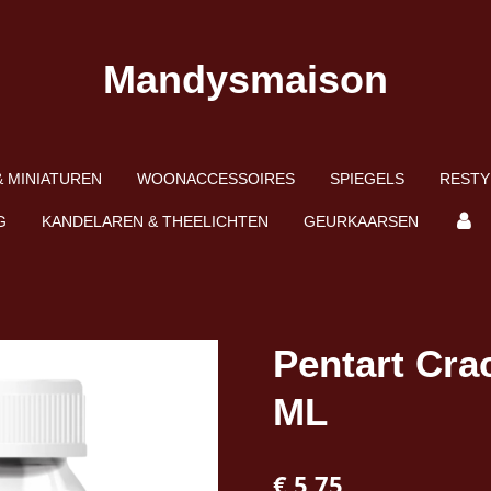
Mandysmaison
 MINIATUREN
WOONACCESSOIRES
SPIEGELS
RESTY
G
KANDELAREN & THEELICHTEN
GEURKAARSEN
Pentart Cra
ML
€ 5,75