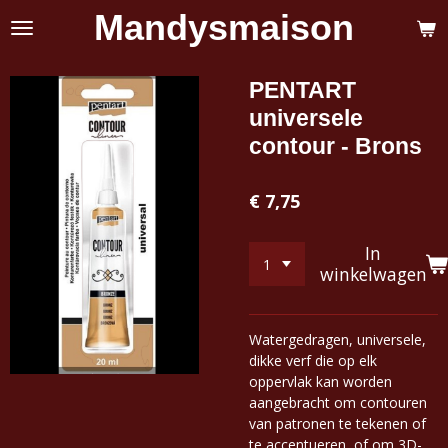
Mandysmaison
Ga
direct
naar
de
PENTART
hoofdinhoud
universele
contour - Brons
€ 7,75
In
winkelwagen
Watergedragen, universele,
dikke verf die op elk
oppervlak kan worden
aangebracht om contouren
van patronen te tekenen of
te accentueren, of om 3D-