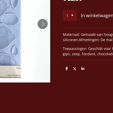
In winkelwage
Materiaal: Gemaakt van hoogw
siliconen.Afmetingen: De mal
Toepassingen: Geschikt voor 
gips, zeep, fondant, chocolad
D
D
S
e
e
h
l
e
a
e
l
r
n
e