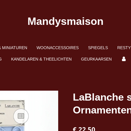
Mandysmaison
 MINIATUREN
WOONACCESSOIRES
SPIEGELS
RESTY
G
KANDELAREN & THEELICHTEN
GEURKAARSEN
LaBlanche s
Ornamenten
€ 22,50