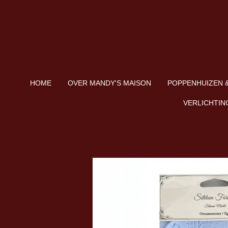
Ga
direct
naar
de
hoofdinhoud
HOME
OVER MANDY'S MAISON
POPPENHUIZEN &
VERLICHTIN