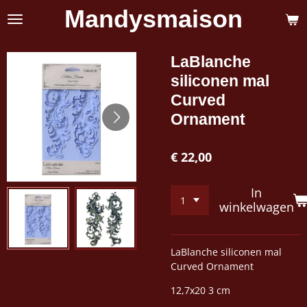
Mandysmaison
Ga
direct
naar
de
LaBlanche
hoofdinhoud
siliconen mal
Curved
Ornament
€ 22,00
In
winkelwagen
LaBlanche siliconen mal
Curved Ornament
12,7x20 3 cm