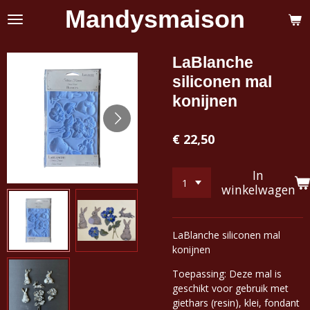
Mandysmaison
Ga
direct
naar
de
LaBlanche
hoofdinhoud
siliconen mal
konijnen
€ 22,50
In
winkelwagen
LaBlanche siliconen mal
konijnen
Toepassing: Deze mal is
geschikt voor gebruik met
giethars (resin), klei, fondant