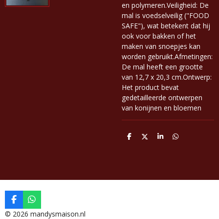
en polymeren.Veiligheid: De
mal is voedselveilig ("FOOD
SAFE"), wat betekent dat hij
ook voor bakken of het
maken van snoepjes kan
worden gebruikt.Afmetingen:
De mal heeft een grootte
van 12,7 x 20,3 cm.Ontwerp:
Het product bevat
gedetailleerde ontwerpen
van konijnen en bloemen
D
D
S
D
e
e
h
e
l
e
a
l
e
l
r
e
n
e
n
F
W
a
h
© 2026 mandysmaison.nl
c
a