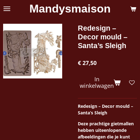
Mandysmaison
Ga
direct
naar
de
Redesign –
hoofdinhoud
Decor mould –
Santa’s Sleigh
€ 27,50
In
winkelwagen
Redesign – Decor mould –
Santa’s Sleigh
Deze prachtige gietmallen
hebben uiteenlopende
afbeeldingen die je kunt