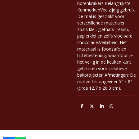
notenkrakers.Belangrijkste
KenmerkenVeelzijdig gebruik:
De mal is geschikt voor
verschillende materialen
zoals klei, giethars (resin),
papierklei en zelfs vloeibare
chocolade.Veiligheid: Het
materiaal is foodsafe en
hittebestendig, waardoor je
het veilig in de keuken kunt
gebruiken voor creatieve
bakprojecten.Afmetingen: De
mal zelf is ongeveer 5" x 8"
(circa 12,7 x 20,3 cm).
D
D
S
D
e
e
h
e
l
e
a
l
e
l
r
e
n
e
n