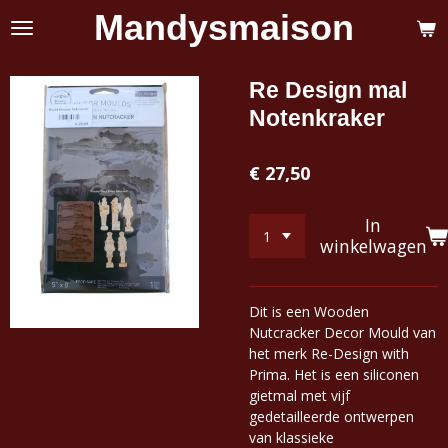
Mandysmaison
Ga
direct
naar
de
Re Design mal
hoofdinhoud
Notenkraker
€ 27,50
In
winkelwagen
Dit is een Wooden
Nutcracker Decor Mould van
het merk Re-Design with
Prima. Het is een siliconen
gietmal met vijf
gedetailleerde ontwerpen
van klassieke