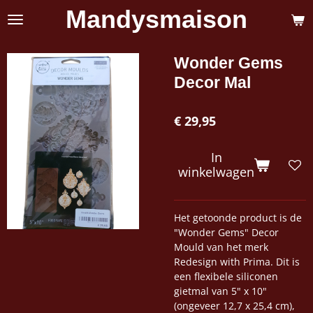
Mandysmaison
Ga
direct
naar
de
Wonder Gems
hoofdinhoud
Decor Mal
€ 29,95
In
winkelwagen
Het getoonde product is de
"Wonder Gems" Decor
Mould van het merk
Redesign with Prima. Dit is
een flexibele siliconen
gietmal van 5" x 10"
(ongeveer 12,7 x 25,4 cm),