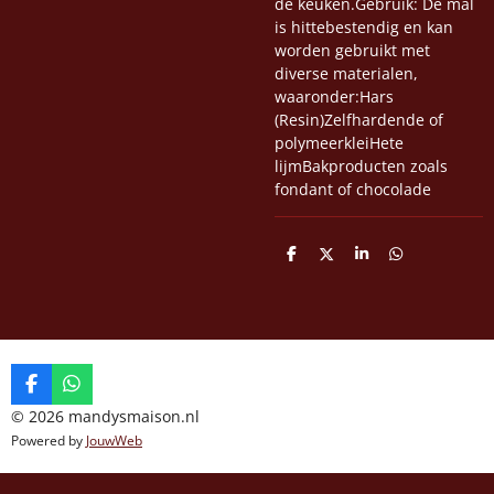
de keuken.Gebruik: De mal
is hittebestendig en kan
worden gebruikt met
diverse materialen,
waaronder:Hars
(Resin)Zelfhardende of
polymeerkleiHete
lijmBakproducten zoals
fondant of chocolade
D
D
S
D
e
e
h
e
l
e
a
l
e
l
r
e
n
e
n
F
W
a
h
© 2026 mandysmaison.nl
c
a
Powered by
JouwWeb
e
t
b
s
o
A