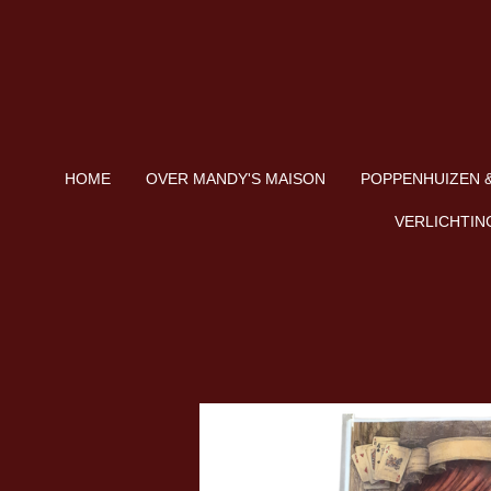
Ga
direct
naar
de
hoofdinhoud
HOME
OVER MANDY'S MAISON
POPPENHUIZEN &
VERLICHTIN