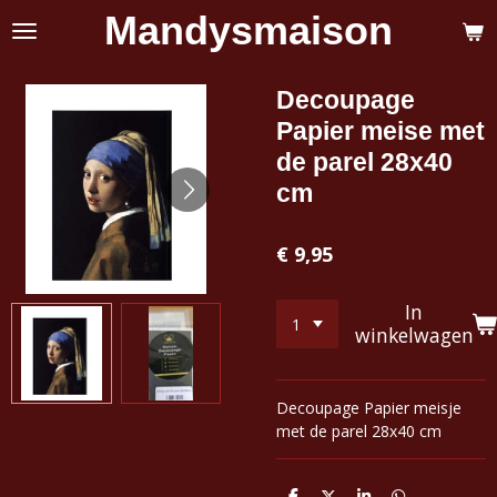
Mandysmaison
Ga
direct
naar
de
Decoupage
hoofdinhoud
Papier meise met
de parel 28x40
cm
€ 9,95
In
winkelwagen
Decoupage Papier meisje
met de parel 28x40 cm