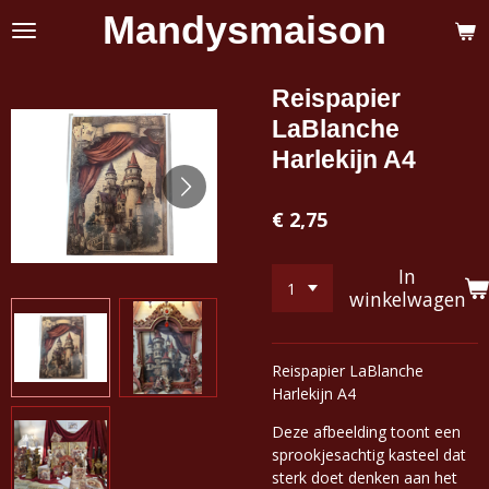
Mandysmaison
Ga
direct
naar
de
Reispapier
hoofdinhoud
LaBlanche
Harlekijn A4
€ 2,75
In
winkelwagen
Reispapier LaBlanche
Harlekijn A4
Deze afbeelding toont een
sprookjesachtig kasteel dat
sterk doet denken aan het