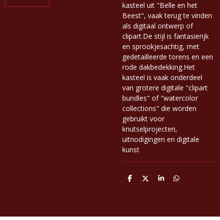
kasteel uit "Belle en het
Beest", vaak terug te vinden
als digitaal ontwerp of
clipart.De stijl is fantasierijk
en sprookjesachtig, met
gedetailleerde torens en een
rode dakbedekking.Het
kasteel is vaak onderdeel
van grotere digitale "clipart
bundles" of "watercolor
collections" die worden
gebruikt voor
knutselprojecten,
uitnodigingen en digitale
kunst
D
D
S
D
e
e
h
e
l
e
a
l
e
l
r
e
n
e
n