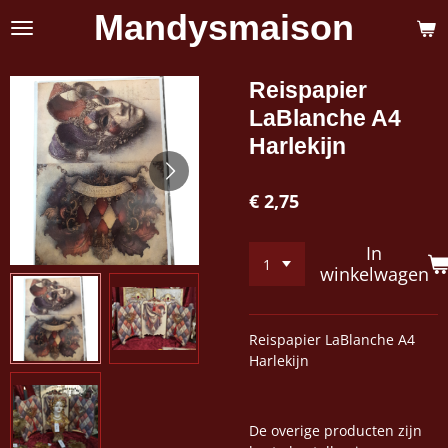
Mandysmaison
Ga
direct
naar
de
Reispapier
hoofdinhoud
LaBlanche A4
Harlekijn
€ 2,75
In
winkelwagen
Reispapier LaBlanche A4
Harlekijn
De overige producten zijn