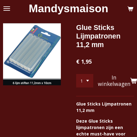
Mandysmaison
Ga
direct
naar
de
Glue Sticks
hoofdinhoud
Lijmpatronen
11,2 mm
€ 1,95
In
winkelwagen
Glue Sticks Lijmpatronen
11,2 mm
Deze Glue Sticks
lijmpatronen zijn een
echte must-have voor