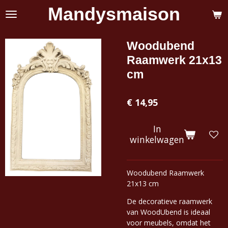
Mandysmaison
Ga
direct
naar
de
Woodubend
hoofdinhoud
Raamwerk 21x13
cm
€ 14,95
In
winkelwagen
Woodubend Raamwerk
21x13 cm
De decoratieve raamwerk
van WoodUbend is ideaal
voor meubels, omdat het