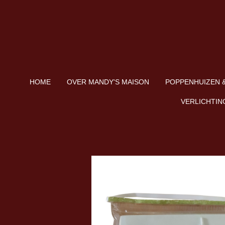
Ga
direct
naar
de
hoofdinhoud
HOME
OVER MANDY'S MAISON
POPPENHUIZEN &
VERLICHTIN