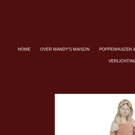
Ga
direct
naar
de
hoofdinhoud
HOME
OVER MANDY'S MAISON
POPPENHUIZEN &
VERLICHTIN