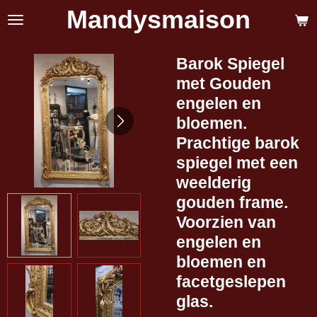
Mandysmaison
Ga
direct
naar
de
Barok Spiegel
hoofdinhoud
met Gouden
engelen en
bloemen.
Prachtige barok
spiegel met een
weelderig
gouden frame.
Voorzien van
engelen en
bloemen en
facetgeslepen
glas.