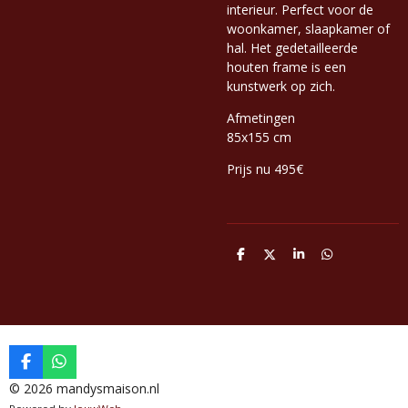
interieur. Perfect voor de
woonkamer, slaapkamer of
hal. Het gedetailleerde
houten frame is een
kunstwerk op zich.
Afmetingen
85x155 cm
Prijs nu 495€
D
D
S
D
e
e
h
e
l
e
a
l
e
l
r
e
n
e
n
F
W
a
h
© 2026 mandysmaison.nl
c
a